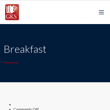
Breakfast
on
Comments Off