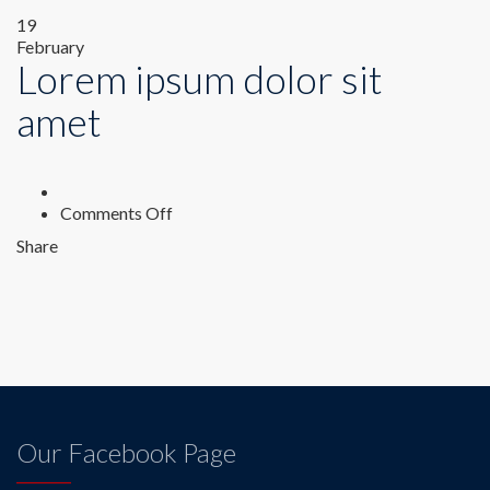
19
February
Lorem ipsum dolor sit
amet
on
Comments Off
Lorem
Share
ipsum
dolor
sit
amet
Our Facebook Page